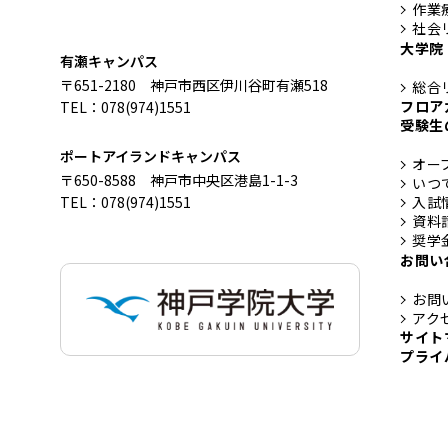
作業
社会
大学院
有瀬キャンパス
〒651-2180 神戸市西区伊川谷町有瀬518
総合
フロア
TEL：078(974)1551
受験生
ポートアイランドキャンパス
オー
〒650-8588 神戸市中央区港島1-1-3
いつ
TEL：078(974)1551
入試
資料
奨学
お問い
お問
アク
サイト
プライ