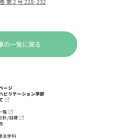
2 号 228- 232
事の一覧に戻る
ページ
ハビリテーション学部
て
一覧
方針/目標
介
療法学科