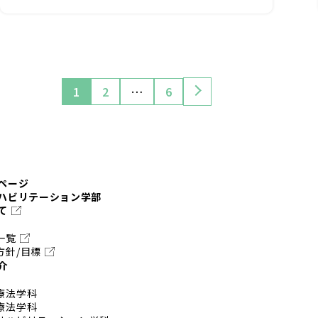
1
2
…
6
ページ
ハビリテーション学部
て
一覧
方針/目標
介
療法学科
療法学科