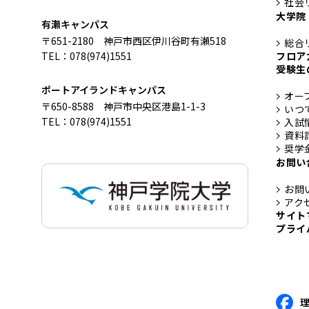
社会
大学院
有瀬キャンパス
〒651-2180 神戸市西区伊川谷町有瀬518
総合
フロア
TEL：078(974)1551
受験生
ポートアイランドキャンパス
オー
〒650-8588 神戸市中央区港島1-1-3
いつ
TEL：078(974)1551
入試
資料
奨学
お問い
お問
アク
サイト
プライ
理