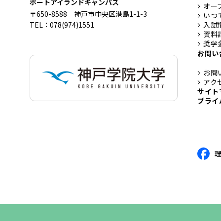
ポートアイランドキャンパス
オー
〒650-8588 神戸市中央区港島1-1-3
いつ
TEL：078(974)1551
入試
資料
奨学
お問い
お問
アク
サイト
プライ
理