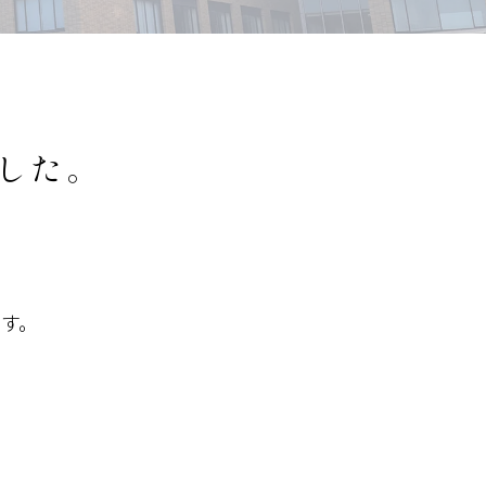
した。
す。
。