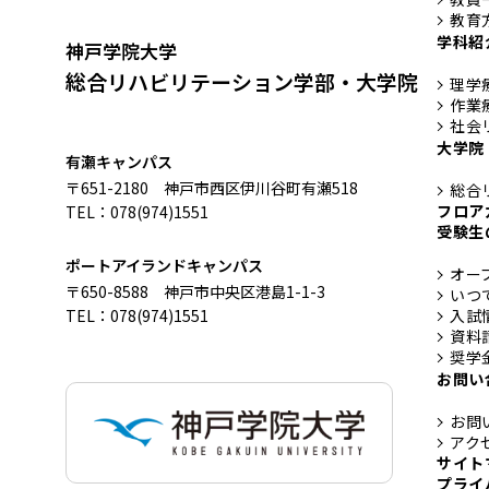
教育
学科紹
神戸学院大学
総合リハビリテーション学部・大学院
理学
作業
社会
大学院
有瀬キャンパス
〒651-2180 神戸市西区伊川谷町有瀬518
総合
フロア
TEL：078(974)1551
受験生
ポートアイランドキャンパス
オー
〒650-8588 神戸市中央区港島1-1-3
いつ
TEL：078(974)1551
入試
資料
奨学
お問い
お問
アク
サイト
プライ